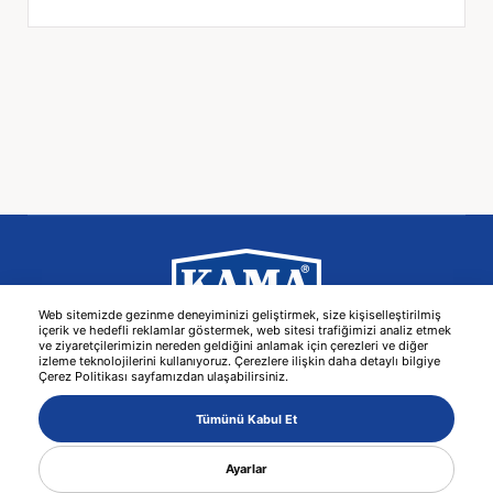
Web sitemizde gezinme deneyiminizi geliştirmek, size kişiselleştirilmiş
içerik ve hedefli reklamlar göstermek, web sitesi trafiğimizi analiz etmek
ve ziyaretçilerimizin nereden geldiğini anlamak için çerezleri ve diğer
-
Kişisel Verilerin Korunması
Bilgi Toplumu Hizmetleri
izleme teknolojilerini kullanıyoruz. Çerezlere ilişkin daha detaylı bilgiye
Çerez Politikası sayfamızdan ulaşabilirsiniz.
© 2026 KAMA -
Web Tasarım
MediaClick
Tümünü Kabul Et
Ayarlar