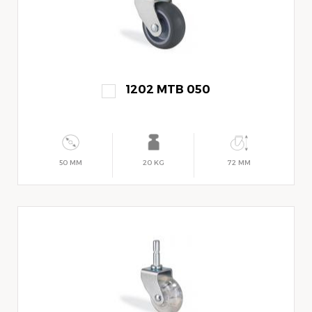
1202 MTB 050
50 MM
20 KG
72 MM