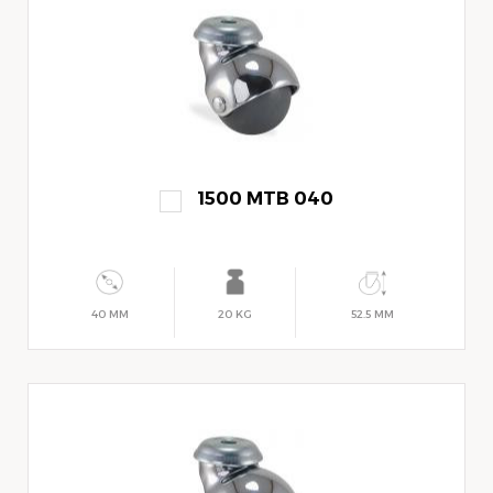
1500 MTB 040
40 MM
20 KG
52.5 MM