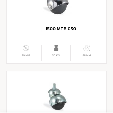
1500 MTB 050
50 MM
30 KG
68 MM