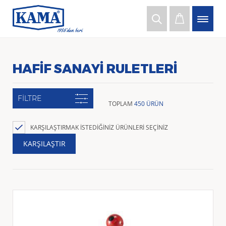
HAFIF SANAYI RULETLERI
FİLTRE
TOPLAM
450 ÜRÜN
KARŞILAŞTIRMAK İSTEDIĞINIZ ÜRÜNLERI SEÇINIZ
KARŞILAŞTIR