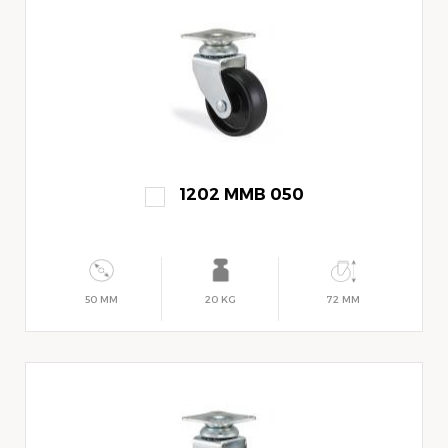
1202 MMB 050
50 MM
20 KG
72 MM