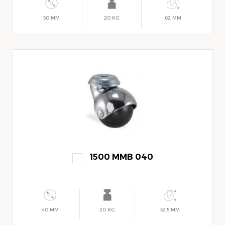
50 MM
20 KG
62 MM
1500 MMB 040
40 MM
20 KG
52.5 MM