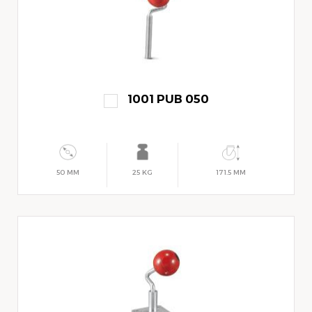
1001 PUB 050
50 MM
25 KG
171.5 MM