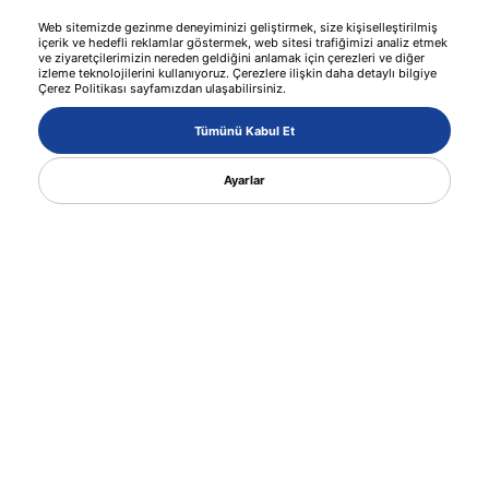
Web sitemizde gezinme deneyiminizi geliştirmek, size kişiselleştirilmiş
içerik ve hedefli reklamlar göstermek, web sitesi trafiğimizi analiz etmek
1501 MMB 040
ve ziyaretçilerimizin nereden geldiğini anlamak için çerezleri ve diğer
izleme teknolojilerini kullanıyoruz. Çerezlere ilişkin daha detaylı bilgiye
Çerez Politikası sayfamızdan ulaşabilirsiniz.
Tümünü Kabul Et
40 MM
20 KG
57.5 MM
Ayarlar
1501 MMB 050