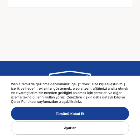
Web sitemizde gezinme deneyiminizi geliştirmek, size kişiselleştirilmiş
içerik ve hedefli reklamlar göstermek, web sitesi trafiğimizi analiz etmek
ve ziyaretçilerimizin nereden geldiğini anlamak için çerezleri ve diğer
izleme teknolojilerini kullanıyoruz. Çerezlere ilişkin daha detaylı bilgiye
© 2026 KAMA -
Веб Дизайн
MediaClick
Çerez Politikası sayfamızdan ulaşabilirsiniz.
Tümünü Kabul Et
Ayarlar