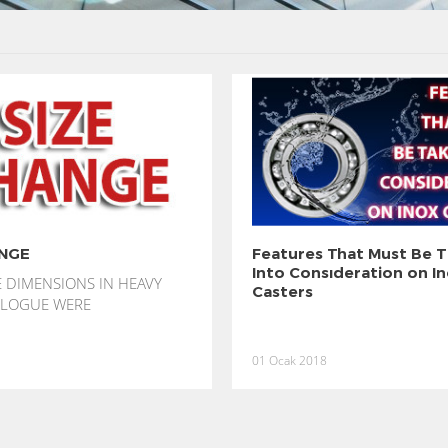
ANGE
Features That Must Be 
Into Consıderation on I
 DIMENSIONS IN HEAVY
Casters
ALOGUE WERE
01 Ocak 2018