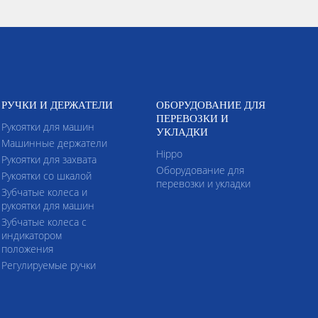
РУЧКИ И ДЕРЖАТЕЛИ
ОБОРУДОВАНИЕ ДЛЯ
ПЕРЕВОЗКИ И
Рукоятки для машин
УКЛАДКИ
Машинные держатели
Hippo
Рукоятки для захвата
Оборудование для
Рукоятки со шкалой
перевозки и укладки
Зубчатые колеса и
рукоятки для машин
Зубчатые колеса с
индикатором
положения
Регулируемые ручки