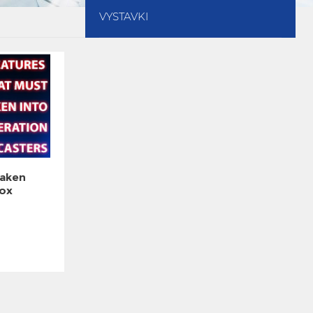
VYSTAVKI
Taken
nox