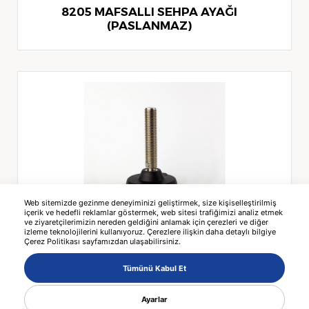
8205 MAFSALLI SEHPA AYAĞI
(PASLANMAZ)
Web sitemizde gezinme deneyiminizi geliştirmek, size kişiselleştirilmiş
içerik ve hedefli reklamlar göstermek, web sitesi trafiğimizi analiz etmek
4202 MAFSALLI SEHPA AYAĞI (EKSTRA
ve ziyaretçilerimizin nereden geldiğini anlamak için çerezleri ve diğer
AĞIR TİP, PASLANMAZ)
izleme teknolojilerini kullanıyoruz. Çerezlere ilişkin daha detaylı bilgiye
Çerez Politikası sayfamızdan ulaşabilirsiniz.
Tümünü Kabul Et
Ayarlar