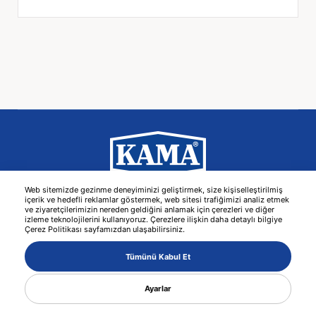
Web sitemizde gezinme deneyiminizi geliştirmek, size kişiselleştirilmiş
-
Kişisel Verilerin Korunması
Bilgi Toplumu Hizmetleri
içerik ve hedefli reklamlar göstermek, web sitesi trafiğimizi analiz etmek
ve ziyaretçilerimizin nereden geldiğini anlamak için çerezleri ve diğer
izleme teknolojilerini kullanıyoruz. Çerezlere ilişkin daha detaylı bilgiye
© 2026 KAMA -
Web Tasarım
MediaClick
Çerez Politikası sayfamızdan ulaşabilirsiniz.
Tümünü Kabul Et
Ayarlar