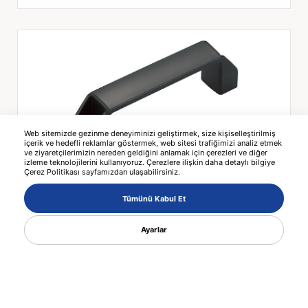
Web sitemizde gezinme deneyiminizi geliştirmek, size kişiselleştirilmiş
içerik ve hedefli reklamlar göstermek, web sitesi trafiğimizi analiz etmek
ve ziyaretçilerimizin nereden geldiğini anlamak için çerezleri ve diğer
izleme teknolojilerini kullanıyoruz. Çerezlere ilişkin daha detaylı bilgiye
Çerez Politikası sayfamızdan ulaşabilirsiniz.
SK7407-7057 ALUMINIUM BRIDGE
HANDLE
Tümünü Kabul Et
Ayarlar