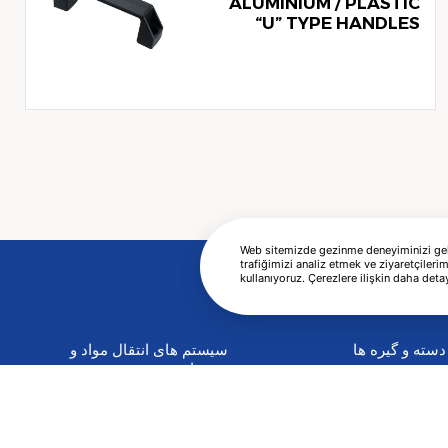
ALUMINIUM / PLASTIC
“U” TYPE HANDLES
Web sitemizde gezinme deneyiminizi geliş
trafiğimizi analiz etmek ve ziyaretçilerim
kullanıyoruz. Çerezlere ilişkin daha detay
دسته و گیره ها
سیستم های انتقال مواد و
تجهیزات
دستگیره‌های دستگاه
Hippo
دستگیره‌های دستگاه
سیستم های انتقال مواد و
دستگیره‌های گرفتنی
تجهیزات