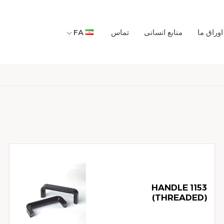
وراق ما
منابع انسانی
تماس
FA
1153 HANDLE
(THREADED)