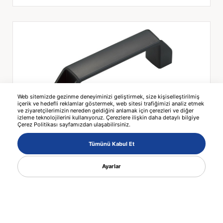
Web sitemizde gezinme deneyiminizi geliştirmek, size kişiselleştirilmiş
içerik ve hedefli reklamlar göstermek, web sitesi trafiğimizi analiz etmek
ve ziyaretçilerimizin nereden geldiğini anlamak için çerezleri ve diğer
izleme teknolojilerini kullanıyoruz. Çerezlere ilişkin daha detaylı bilgiye
Çerez Politikası sayfamızdan ulaşabilirsiniz.
SK7407-7057 ALUMINIUM BRIDGE
HANDLE
Tümünü Kabul Et
Ayarlar