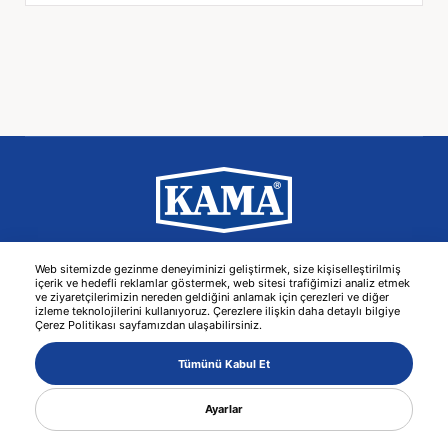
© 2026 KAMA -
עיצוב אתרים
MediaClick
Web sitemizde gezinme deneyiminizi geliştirmek, size kişiselleştirilmiş
içerik ve hedefli reklamlar göstermek, web sitesi trafiğimizi analiz etmek
ve ziyaretçilerimizin nereden geldiğini anlamak için çerezleri ve diğer
izleme teknolojilerini kullanıyoruz. Çerezlere ilişkin daha detaylı bilgiye
Çerez Politikası sayfamızdan ulaşabilirsiniz.
Tümünü Kabul Et
Ayarlar