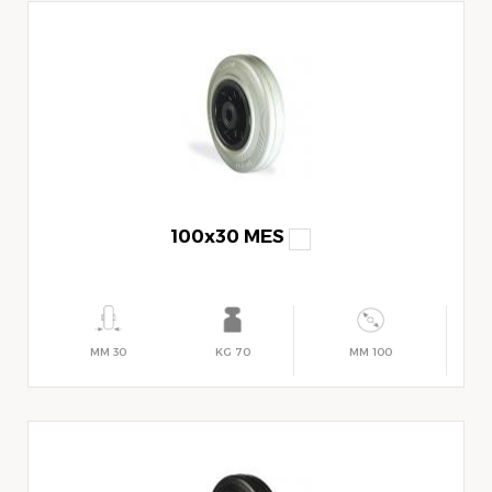
100x30 MES
30 MM
70 KG
100 MM