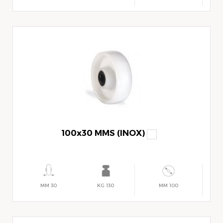
100x30 MMS (INOX)
30 MM
130 KG
100 MM