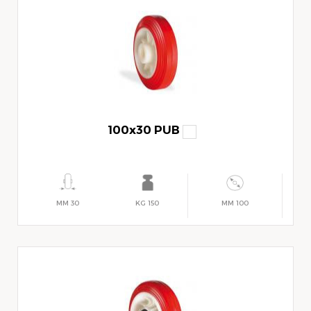
100x30 PUB
30 MM
150 KG
100 MM