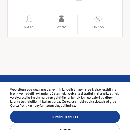
30 MM
70 KG
100 MM
Web sitemizde gezinme deneyiminizi geliştirmek, size kişiselleştirilmiş
içerik ve hedefli reklamlar göstermek, web sitesi trafiğimizi analiz etmek
ve ziyaretçilerimizin nereden geldiğini anlamak için çerezleri ve diğer
izleme teknolojilerini kullanıyoruz. Çerezlere ilişkin daha detaylı bilgiye
Çerez Politikası sayfamızdan ulaşabilirsiniz.
© 2026 KAMA -
עיצוב אתרים
MediaClick
Tümünü Kabul Et