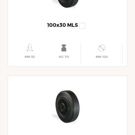
100x30 MLS
30 MM
70 KG
100 MM