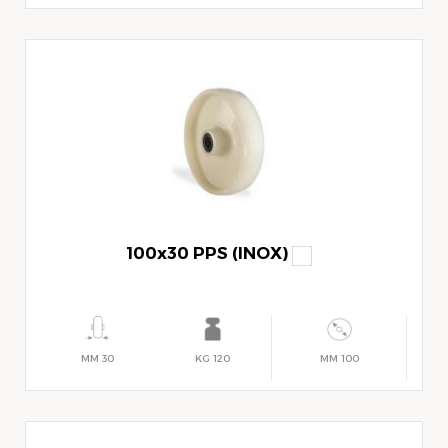
100x30 PPS (INOX)
30 MM
120 KG
100 MM