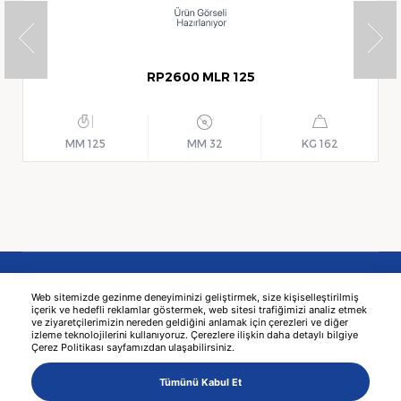
RP2600 MLR 125
125 MM
32 MM
162 KG
Web sitemizde gezinme deneyiminizi geliştirmek, size kişiselleştirilmiş
içerik ve hedefli reklamlar göstermek, web sitesi trafiğimizi analiz etmek
ve ziyaretçilerimizin nereden geldiğini anlamak için çerezleri ve diğer
izleme teknolojilerini kullanıyoruz. Çerezlere ilişkin daha detaylı bilgiye
Çerez Politikası sayfamızdan ulaşabilirsiniz.
© 2026 KAMA -
עיצוב אתרים
MediaClick
Tümünü Kabul Et