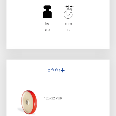
kg
mm
80
12
גלגלים
125x32 PUR