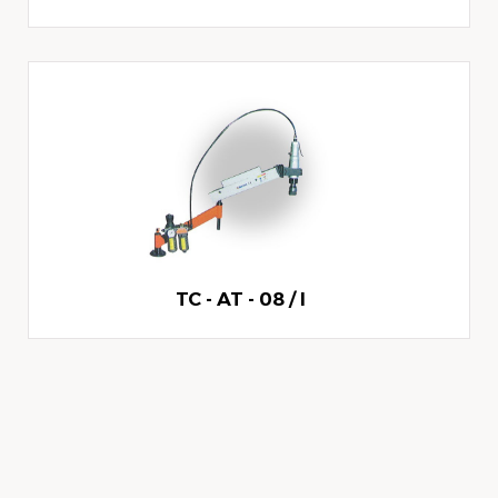
TC - AT - 08 / I