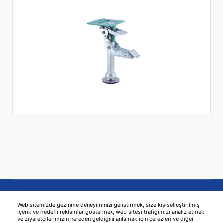
Web sitemizde gezinme deneyiminizi geliştirmek, size kişiselleştirilmiş
içerik ve hedefli reklamlar göstermek, web sitesi trafiğimizi analiz etmek
ve ziyaretçilerimizin nereden geldiğini anlamak için çerezleri ve diğer