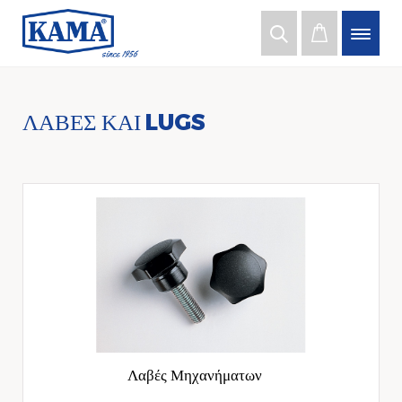
ΛΑΒΈΣ ΚΑΙ LUGS
Λαβές Μηχανήματων