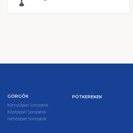
GÖRGŐK
PÓTKEREKEK
Könnyűipari Sorozatok
Középipari Sorozatok
Nehézipari Sorozatok