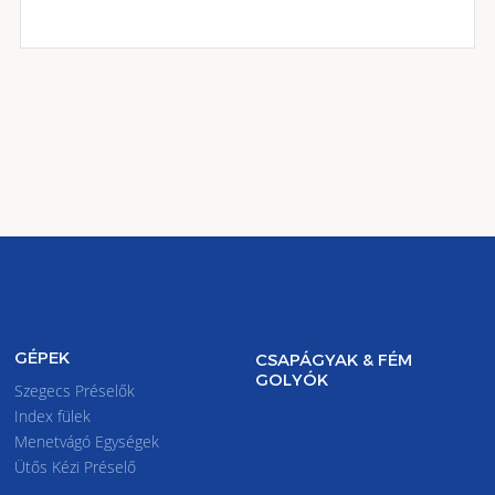
GÉPEK
CSAPÁGYAK & FÉM
GOLYÓK
Szegecs Préselők
Index fülek
Menetvágó Egységek
Ütős Kézi Préselő