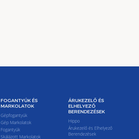
FOGANTYÚK ÉS
ÁRUKEZELŐ ÉS
MARKOLATOK
ELHELYEZŐ
BERENDEZÉSEK
Gépfogantyúk
Hippo
Gép Markolatok
Árukezelő és Elhelyező
Fogantyúk
Berendezések
Skálázott Markolatok