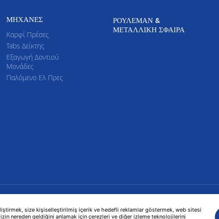
ΜΗΧΑΝΈΣ
ΡΟΥΛΕΜΆΝ &
ΜΕΤΑΛΛΙΚΉ ΣΦΑΊΡΑ
Καρφί Πρέσες
Tabs Δείκτης
Εξαγωγή Δοντιού
Μονάδες
Παλόμενο Ελ Πρες
tirmek, size kişiselleştirilmiş içerik ve hedefli reklamlar göstermek, web sitesi
izin nereden geldiğini anlamak için çerezleri ve diğer izleme teknolojilerini
Τεχνικές πληροφορίες
Ανθρώπινο δυναμικό
Επικοινωνία