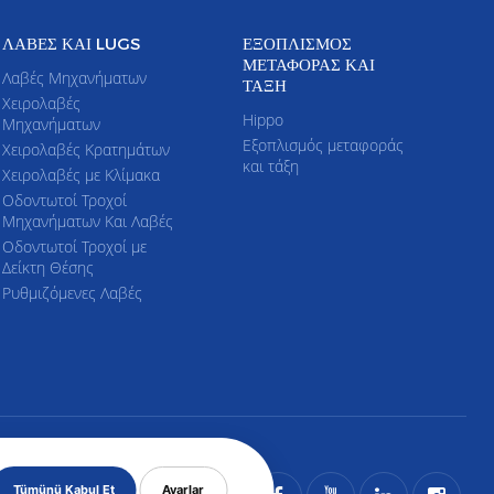
ΛΑΒΈΣ ΚΑΙ LUGS
ΕΞΟΠΛΙΣΜΌΣ
ΜΕΤΑΦΟΡΆΣ ΚΑΙ
Λαβές Μηχανήματων
ΤΆΞΗ
Χειρολαβές
Hippo
Μηχανήματων
Εξοπλισμός μεταφοράς
Χειρολαβές Κρατημάτων
και τάξη
Χειρολαβές με Κλίμακα
Οδοντωτοί Τροχοί
Μηχανήματων Και Λαβές
Οδοντωτοί Τροχοί με
Δείκτη Θέσης
Ρυθμιζόμενες Λαβές
Tümünü Kabul Et
Ayarlar