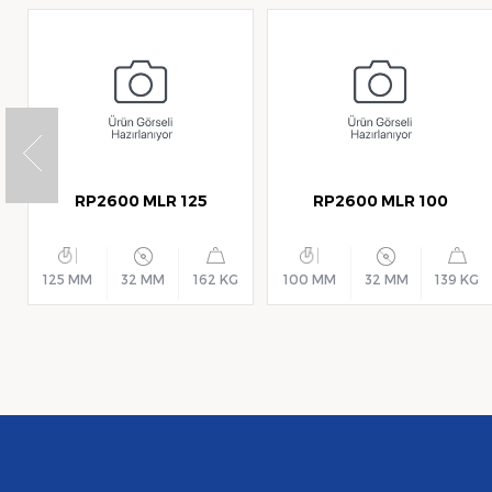
RP2600 MLR 125
RP2600 MLR 100
125 MM
32 MM
162 KG
100 MM
32 MM
139 KG