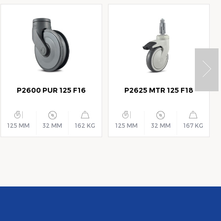
P2600 PUR 125 F16
P2625 MTR 125 F18
125 MM
32 MM
162 KG
125 MM
32 MM
167 KG