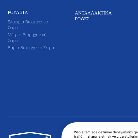
ΡΟΥΛΈΤΑ
ΑΝΤΑΛΛΑΚΤΙΚΆ
ΡΌΔΕΣ
Ελαφριά Βιομηχανική
Σειρά
Μέτρια Βιομηχανική
Σειρά
Βαριά Βιομηχανία Σειρά
Web sitemizde gezinme deneyiminizi geliş
trafiğimizi analiz etmek ve ziyaretçilerim
KAMA
Περί εταιρίας
Προϊόντα