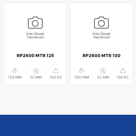
RP2600 MTR 125
RP2600 MTR 100
125 MM
32 MM
162 KG
100 MM
32 MM
139 KG