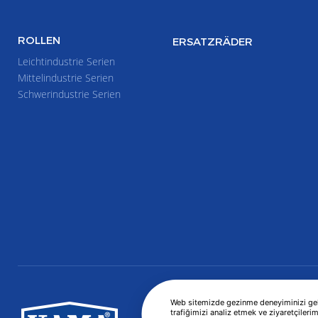
ROLLEN
ERSATZRÄDER
Leichtindustrie Serien
Mittelindustrie Serien
Schwerindustrie Serien
Web sitemizde gezinme deneyiminizi geliş
trafiğimizi analiz etmek ve ziyaretçilerim
KAMA
INSTITUTIONELL
PROD