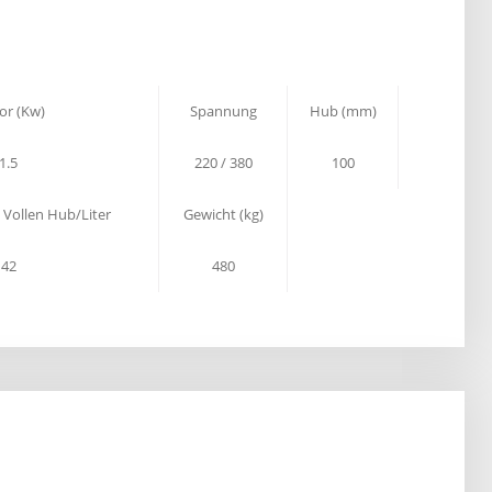
or (Kw)
Spannung
Hub (mm)
1.5
220 / 380
100
 Vollen Hub/Liter
Gewicht (kg)
42
480