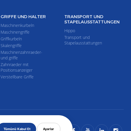
GRIFFE UND HALTER
TRANSPORT UND
STAPELAUSSTATTUNGEN
Maschinenkurbeln
Hippo
Maschinengriffe
Transport und
Griffkurbeln
Stapelausstattungen
Skalengriffe
Maschinenzahnraeder-
und griffe
Zahnraeder mit
Positionsanzeiger
Verstellbare Griffe
Tümünü Kabul Et
Ayarlar