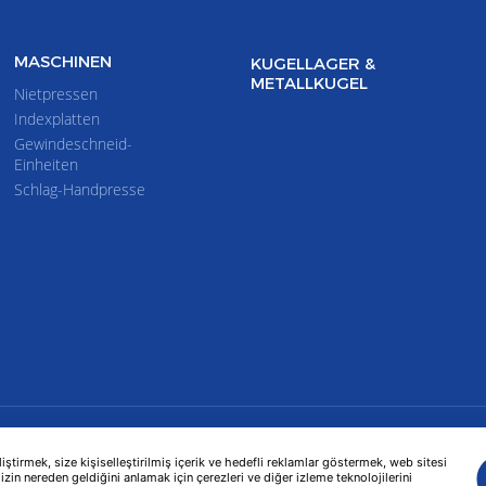
MASCHINEN
KUGELLAGER &
METALLKUGEL
Nietpressen
Indexplatten
Gewindeschneid-
Einheiten
Schlag-Handpresse
tirmek, size kişiselleştirilmiş içerik ve hedefli reklamlar göstermek, web sitesi
izin nereden geldiğini anlamak için çerezleri ve diğer izleme teknolojilerini
UKTE
TECHNISCHE DATEN
HUMANRESSOURCEN
KONTAKT