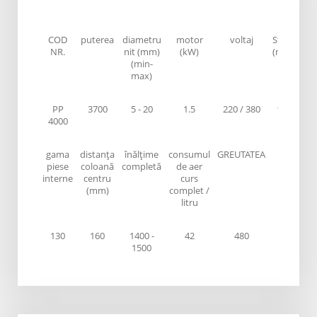
COD
puterea
diametru
motor
voltaj
Strok
NR.
nit (mm)
(kW)
(mm)
(min-
max)
PP
3700
5 - 20
1.5
220 / 380
100
4000
gama
distanța
înălțime
consumul
GREUTATEA
piese
coloană
completă
de aer
interne
centru
curs
(mm)
complet /
litru
130
160
1400 -
42
480
1500