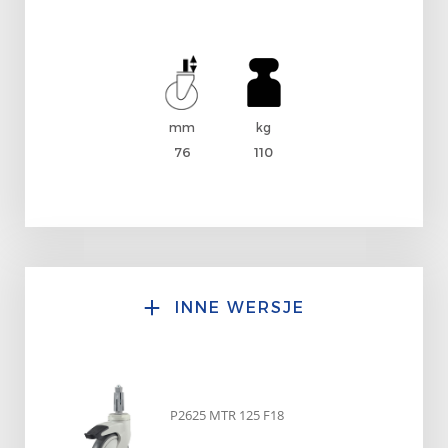
mm
kg
76
110
INNE WERSJE
P2625 MTR 125 F18