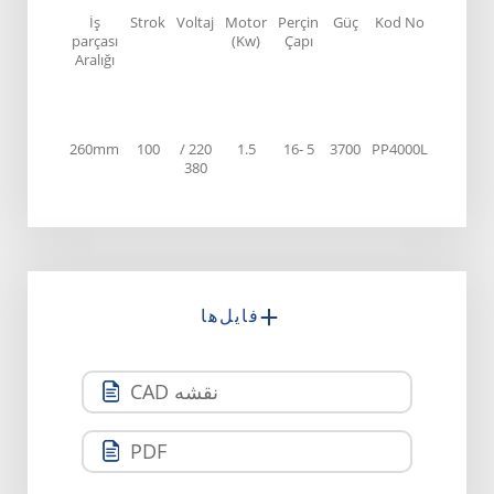
Merkez
İş
Strok
Voltaj
Motor
Perçin
Güç
Kod No
Kolon
parçası
(Kw)
Çapı
Aralığı
Aralığı
160mm
260mm
100
220 /
1.5
5 -16
3700
PP4000L
380
فایل‌ها
نقشه CAD
PDF