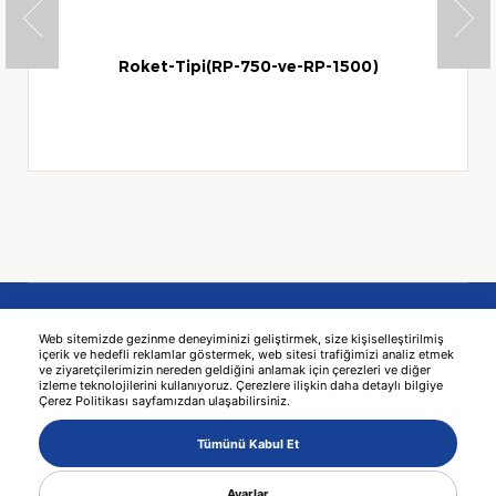
Roket-Tipi(RP-750-ve-RP-1500)
Web sitemizde gezinme deneyiminizi geliştirmek, size kişiselleştirilmiş
içerik ve hedefli reklamlar göstermek, web sitesi trafiğimizi analiz etmek
ve ziyaretçilerimizin nereden geldiğini anlamak için çerezleri ve diğer
izleme teknolojilerini kullanıyoruz. Çerezlere ilişkin daha detaylı bilgiye
Çerez Politikası sayfamızdan ulaşabilirsiniz.
© 2026 KAMA -
طراحی صفحه وب سایت
MediaClick
Tümünü Kabul Et
Ayarlar