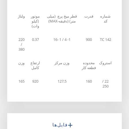
شماره
قدرت
قطر میخ پرچ (میلی
موتور
ولتاژ
کد
متر) (دقیقه-MAX)
(کیلو
وات)
220
0.37
1- 4 / 1 -16
900
TC 142
/
380
استروک
محدوده
وزن مرکز
ارتفاع
وزن
قطعه کار
کامل
165
920
127,5
160
22 /
250
فایل‌ها