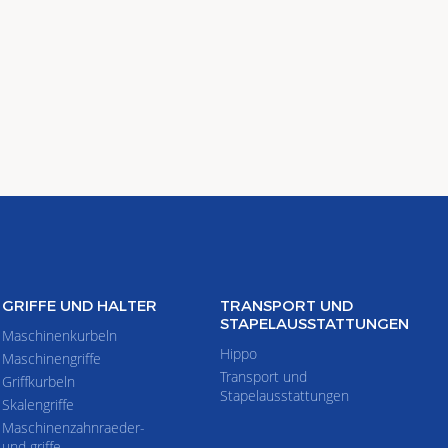
GRIFFE UND HALTER
TRANSPORT UND
STAPELAUSSTATTUNGEN
Maschinenkurbeln
Hippo
Maschinengriffe
Transport und
Griffkurbeln
Stapelausstattungen
Skalengriffe
Maschinenzahnraeder-
und griffe