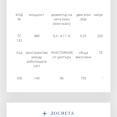
КОД
мощност
диаметър на
двигател
напрежение
№
нита (мм)
(Кв)
(мин-макс)
TC
480
0,3 - 4 / 1 -6
0.25
220 / 380
132
Ход
пространство
РАЗСТОЯНИЕ
обща
ТЕГЛО
между
от центъра
височина
работещата
част
100
143
90
755
59
ДОСИЕТА