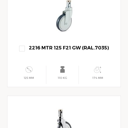
2216 MTR 125 F21 GW (RAL.7035)
125 MM
110 KG
174 MM