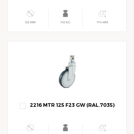
125 MM
110 KG
174 MM
2216 MTR 125 F23 GW (RAL.7035)