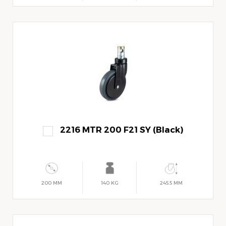
2216 MTR 200 F21 SY (Black)
200 MM
140 KG
245.5 MM