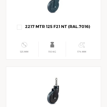
2217 MTR 125 F21 NT (RAL.7016)
125 MM
110 KG
174 MM