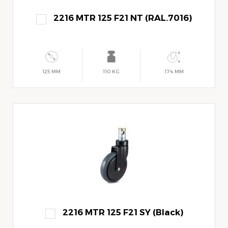
2216 MTR 125 F21 NT (RAL.7016)
125 MM
110 KG
174 MM
2216 MTR 125 F21 SY (Black)