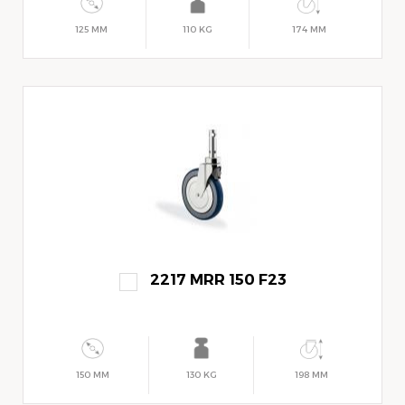
125 MM
110 KG
174 MM
2217 MRR 150 F23
150 MM
130 KG
198 MM