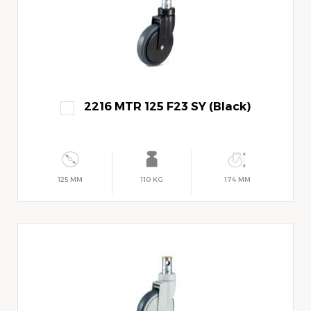
2216 MTR 125 F23 SY (Black)
125 MM
110 KG
174 MM