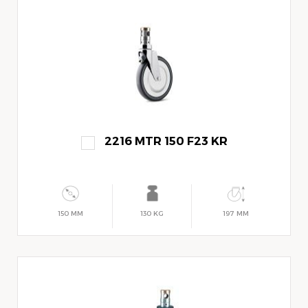
2216 MTR 150 F23 KR
150 MM
130 KG
197 MM