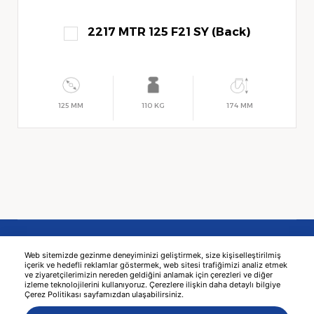
2217 MTR 125 F21 SY (Back)
125 MM
110 KG
174 MM
Web sitemizde gezinme deneyiminizi geliştirmek, size kişiselleştirilmiş
içerik ve hedefli reklamlar göstermek, web sitesi trafiğimizi analiz etmek
ve ziyaretçilerimizin nereden geldiğini anlamak için çerezleri ve diğer
izleme teknolojilerini kullanıyoruz. Çerezlere ilişkin daha detaylı bilgiye
Çerez Politikası sayfamızdan ulaşabilirsiniz.
© 2026 KAMA -
WebДизайн
MediaClick