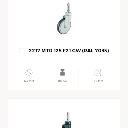
2217 MTR 125 F21 GW (RAL.7035)
125 MM
110 KG
174 MM