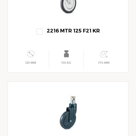
2216 MTR 125 F21 KR
125 MM
110 KG
174 MM