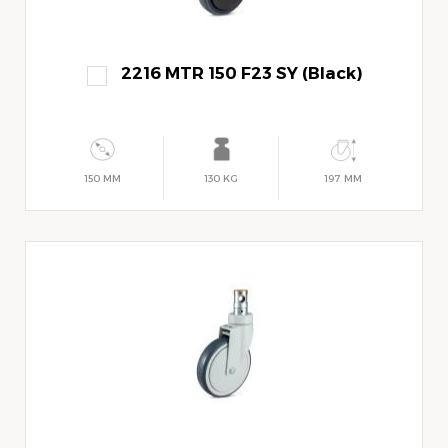
2216 MTR 150 F23 SY (Black)
150 MM
130 KG
197 MM