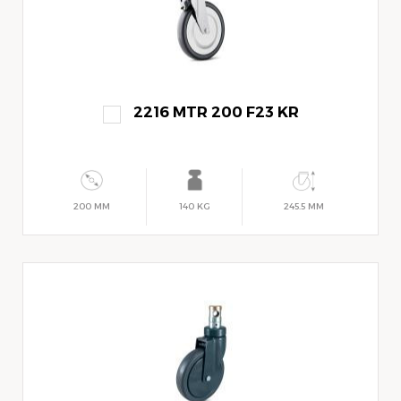
2216 MTR 200 F23 KR
200 MM
140 KG
245.5 MM