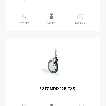
200 MM
140 KG
245.5 MM
2217 MRR 125 F23