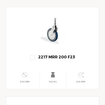
2217 MRR 200 F23
200 MM
140 KG
246 MM