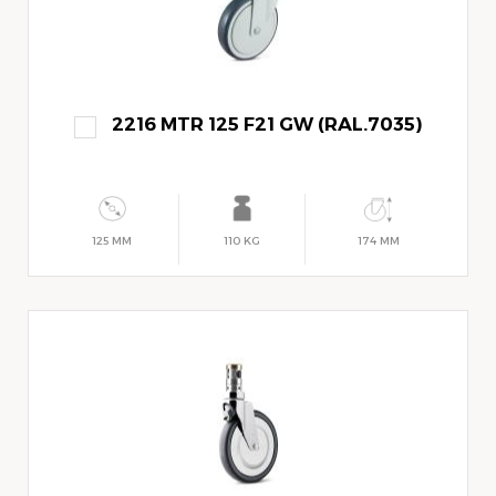
2216 MTR 125 F21 GW (RAL.7035)
125 MM
110 KG
174 MM