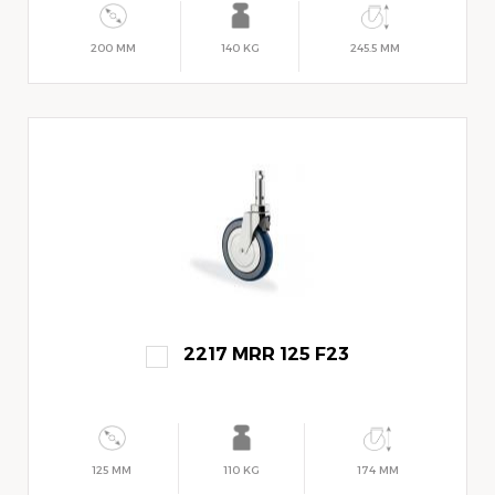
200 MM
140 KG
245.5 MM
2217 MRR 125 F23
125 MM
110 KG
174 MM