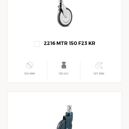
2216 MTR 150 F23 KR
150 MM
130 KG
197 MM