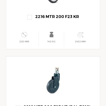
2216 MTR 200 F23 KR
200 MM
140 KG
245.5 MM