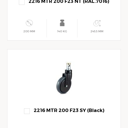
2216 MTR 200 F23 NT (RAL.7016)
200 MM
140 KG
245.5 MM
2216 MTR 200 F23 SY (Black)