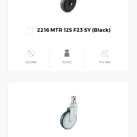
2216 MTR 125 F23 SY (Black)
125 MM
110 KG
174 MM