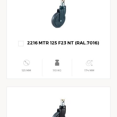
2216 MTR 125 F23 NT (RAL.7016)
125 MM
110 KG
174 MM