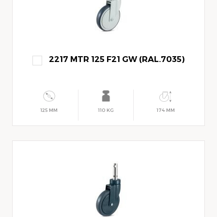
2217 MTR 125 F21 GW (RAL.7035)
125 MM
110 KG
174 MM