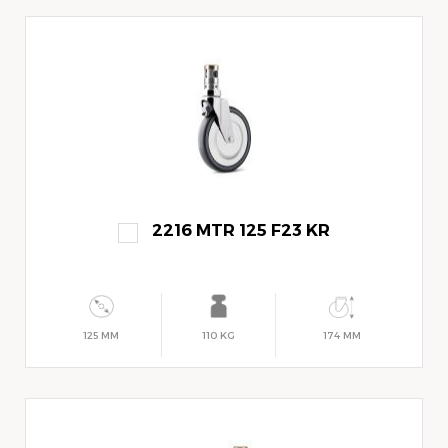
2216 MTR 125 F23 KR
125 MM
110 KG
174 MM