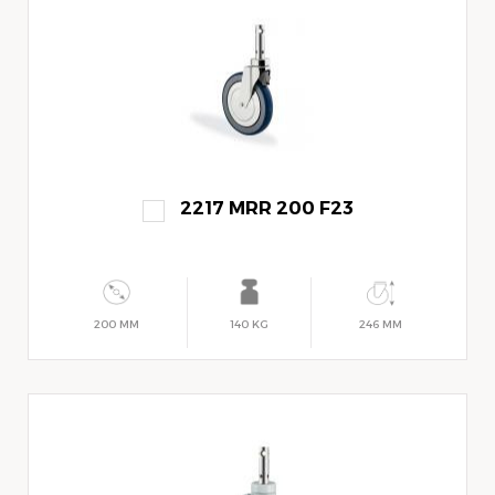
2217 MRR 200 F23
200 MM
140 KG
246 MM