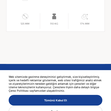
125 MM
110 KG
174 MM
Web sitemizde gezinme deneyiminizi geliştirmek, size kişiselleştirilmiş
içerik ve hedefli reklamlar göstermek, web sitesi trafiğimizi analiz etmek
ve ziyaretçilerimizin nereden geldiğini anlamak için çerezleri ve diğer
izleme teknolojilerini kullanıyoruz. Çerezlere ilişkin daha detaylı bilgiye
Çerez Politikası sayfamızdan ulaşabilirsiniz.
© 2026 KAMA -
网页设计
MediaClick
Tümünü Kabul Et