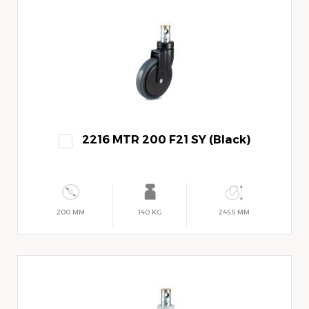
2216 MTR 200 F21 SY (Black)
200 MM
140 KG
245.5 MM