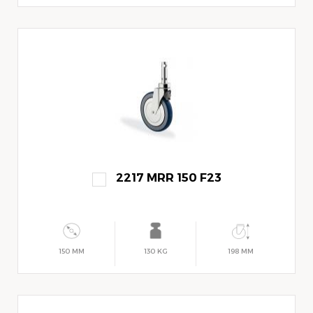
2217 MRR 150 F23
150 MM
130 KG
198 MM