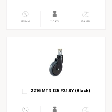
125 MM
110 KG
174 MM
2216 MTR 125 F21 SY (Black)