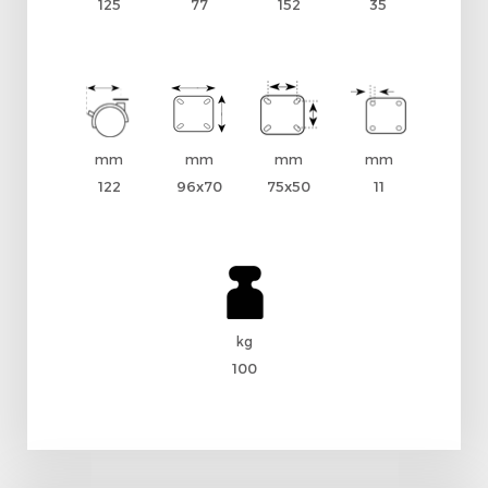
125
77
152
35
mm
mm
mm
mm
122
96x70
75x50
11
kg
100