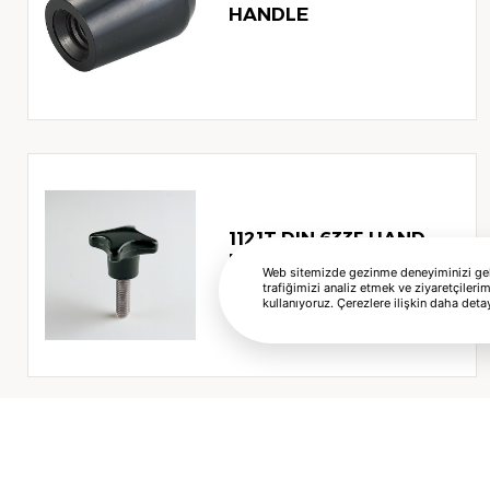
HANDLE
1121T DIN 6335 HAND
KNOB (FORMA T,
Web sitemizde gezinme deneyiminizi geliş
PASLANMAZ)
trafiğimizi analiz etmek ve ziyaretçilerim
kullanıyoruz. Çerezlere ilişkin daha detay