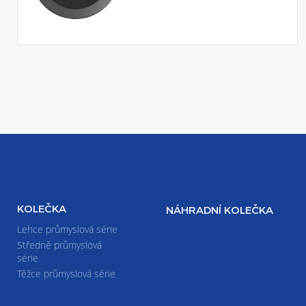
KOLEČKA
NÁHRADNÍ KOLEČKA
Lehce průmyslová série
Středně průmyslová
série
Těžce průmyslová série