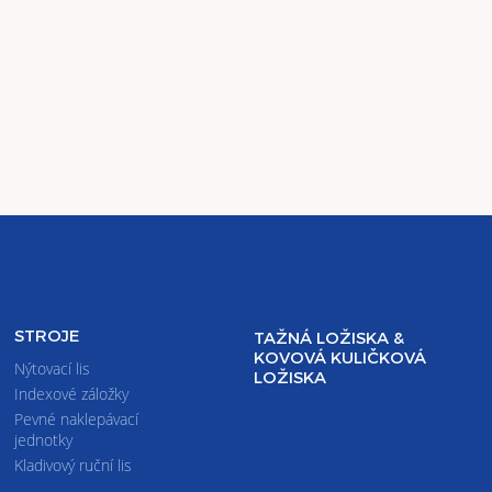
STROJE
TAŽNÁ LOŽISKA &
KOVOVÁ KULIČKOVÁ
Nýtovací lis
LOŽISKA
Indexové záložky
Pevné naklepávací
jednotky
Kladivový ruční lis