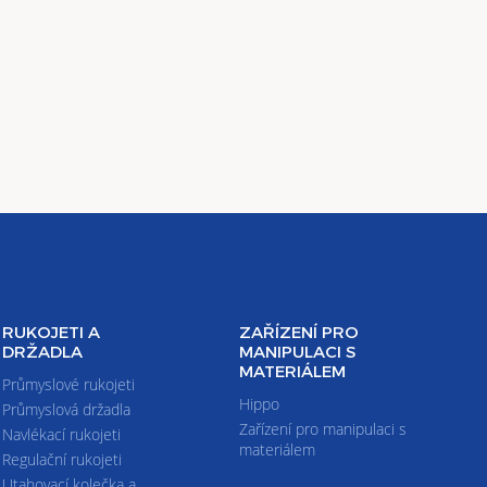
RUKOJETI A
ZAŘÍZENÍ PRO
DRŽADLA
MANIPULACI S
MATERIÁLEM
Průmyslové rukojeti
Hippo
Průmyslová držadla
Zařízení pro manipulaci s
Navlékací rukojeti
materiálem
Regulační rukojeti
Utahovací kolečka a