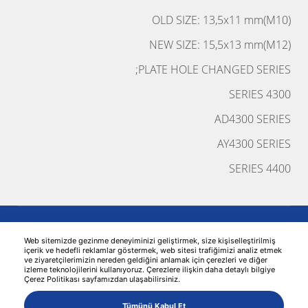
OLD SIZE: 13,5x11 mm(M10)
NEW SIZE: 15,5x13 mm(M12)
PLATE HOLE CHANGED SERIES;
4300 SERIES
AD4300 SERIES
AY4300 SERIES
4400 SERIES
Web sitemizde gezinme deneyiminizi geliştirmek, size kişiselleştirilmiş
içerik ve hedefli reklamlar göstermek, web sitesi trafiğimizi analiz etmek
ve ziyaretçilerimizin nereden geldiğini anlamak için çerezleri ve diğer
izleme teknolojilerini kullanıyoruz. Çerezlere ilişkin daha detaylı bilgiye
Çerez Politikası sayfamızdan ulaşabilirsiniz.
© 2026 KAMA -
تصميم الموقع
MediaClick
Tümünü Kabul Et