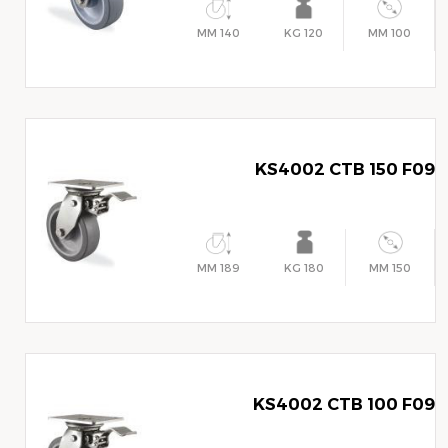
140 MM
120 KG
100 MM
KS4002 CTB 150 F09
189 MM
180 KG
150 MM
KS4002 CTB 100 F09