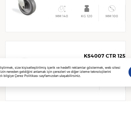
140 MM
120 KG
100 MM
KS4007 CTR 125
tirmek, size kişiselleştirilmiş içerik ve hedefli reklamlar göstermek, web sitesi
izin nereden geldiğini anlamak için çerezleri ve diğer izleme teknolojilerini
lı bilgiye Çerez Politikası sayfamızdan ulaşabilirsiniz.
163 MM
150 KG
125 MM
KS4002 CTR 200