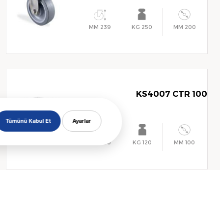
239 MM
250 KG
200 MM
KS4007 CTR 100
Tümünü Kabul Et
Ayarlar
140 MM
120 KG
100 MM
KS4002 CTR 150 F09