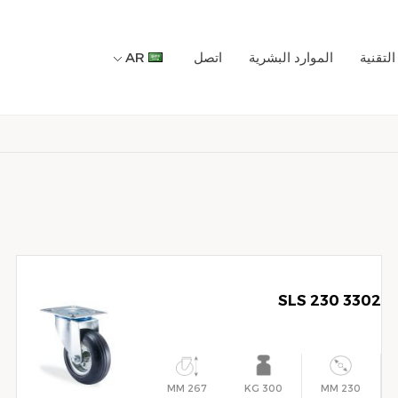
لتقنية
الموارد البشرية
اتصل
AR
3302 SLS 230
267 MM
300 KG
230 MM