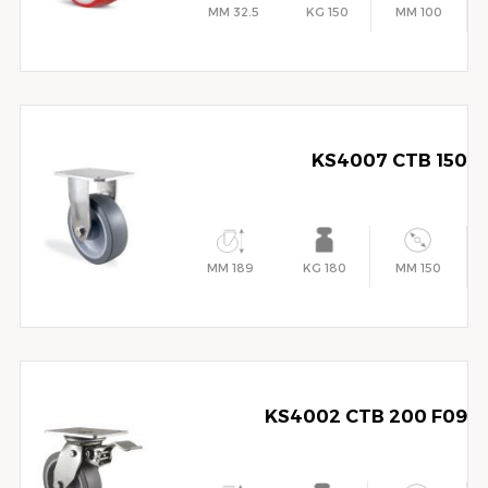
32.5 MM
150 KG
100 MM
KS4007 CTB 150
189 MM
180 KG
150 MM
KS4002 CTB 200 F09