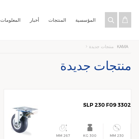
المؤسسية
المنتجات
أخبار
المعلومات ا
KAMA
منتجات جديدة
منتجات جديدة
3302 SLP 230 F09
267 MM
300 KG
230 MM