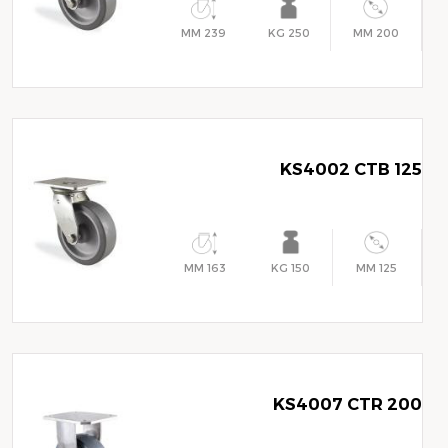
239 MM
250 KG
200 MM
KS4002 CTB 125
163 MM
150 KG
125 MM
KS4007 CTR 200