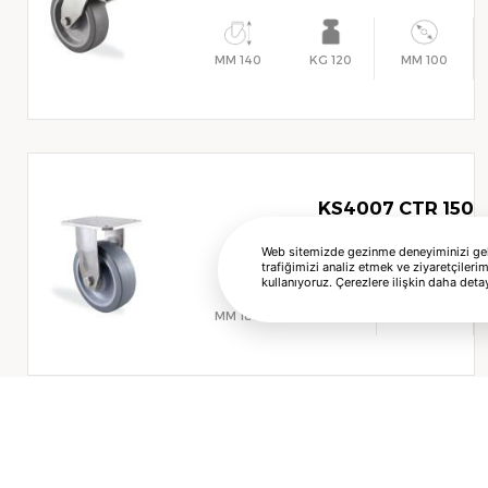
140 MM
120 KG
100 MM
KS4007 CTR 150
Web sitemizde gezinme deneyiminizi geliş
trafiğimizi analiz etmek ve ziyaretçilerim
kullanıyoruz. Çerezlere ilişkin daha detay
189 MM
180 KG
150 MM
KS4002 CTR 200 F09