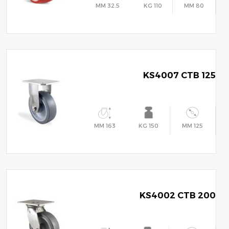
32.5 MM
110 KG
80 MM
KS4007 CTB 125
163 MM
150 KG
125 MM
KS4002 CTB 200