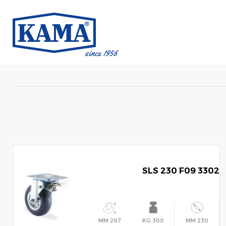
3302 SLS 230 F09
267 MM
300 KG
230 MM