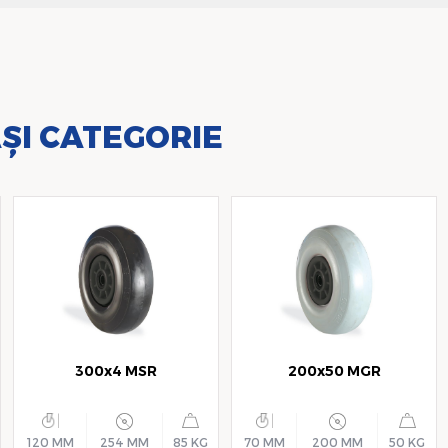
ȘI CATEGORIE
300x4 MSR
200x50 MGR
120 MM
254 MM
85 KG
70 MM
200 MM
50 KG