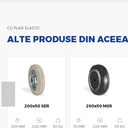
CU PLAN ELASTIC
ALTE PRODUSE DIN ACEEA
200x50 SER
200x50 MSR
205 MM
200 MM
50 KG
70 MM
200 MM
50 KG