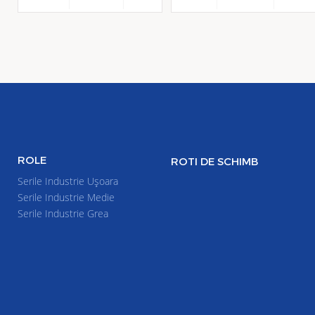
ROLE
ROTI DE SCHIMB
Serile Industrie Uşoara
Serile Industrie Medie
Serile Industrie Grea