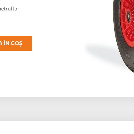
etrul lor.
 ÎN COŞ