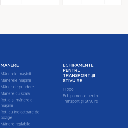
MANERE
ECHIPAMENTE
PENTRU
Mânerele mașinii
TRANSPORT ŞI
Mânerele mașinii
STIVUIRE
Mâner de prindere
Hippo
Mânere cu scală
Echipamente pentru
Roțile și mânerele
Transport şi Stivuire
mașinii
Roți cu indicatoare de
poziție
Mânere reglabile