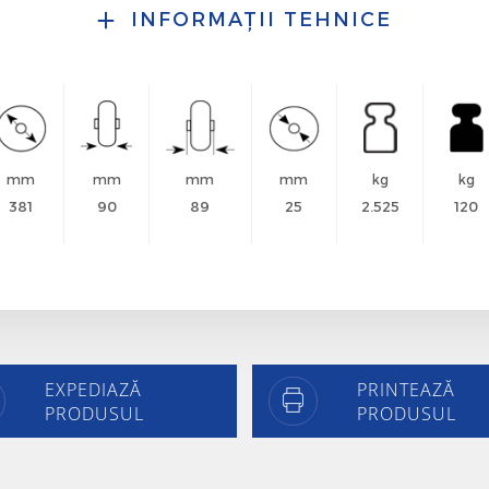
INFORMAȚII TEHNICE
mm
mm
mm
mm
kg
kg
381
90
89
25
2.525
120
EXPEDIAZĂ
PRINTEAZĂ
PRODUSUL
PRODUSUL