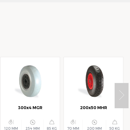
300x4 MGR
200x50 MHR
120 MM
254 MM
85 KG
70 MM
200 MM
50 KG