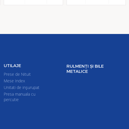
UTILAJE
RULMENȚI ȘI BILE
METALICE
Prese de Nituit
Mese Index
Unitati de inşurupat
Presa manuala cu
percutie